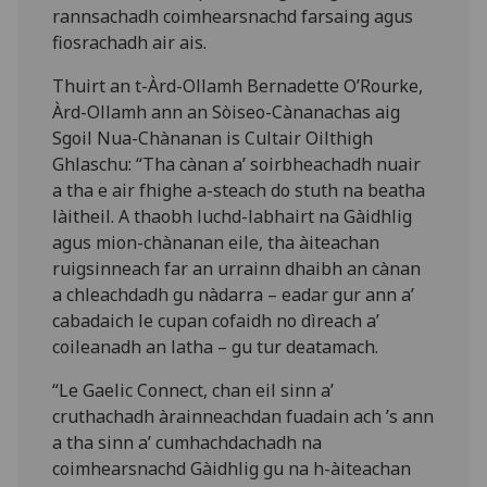
rannsachadh coimhearsnachd farsaing agus
fiosrachadh air ais.
Thuirt an t-Àrd-Ollamh Bernadette O’Rourke,
Àrd-Ollamh ann an Sòiseo-Cànanachas aig
Sgoil Nua-Chànanan is Cultair Oilthigh
Ghlaschu: “Tha cànan a’ soirbheachadh nuair
a tha e air fhighe a-steach do stuth na beatha
làitheil. A thaobh luchd-labhairt na Gàidhlig
agus mion-chànanan eile, tha àiteachan
ruigsinneach far an urrainn dhaibh an cànan
a chleachdadh gu nàdarra – eadar gur ann a’
cabadaich le cupan cofaidh no dìreach a’
coileanadh an latha – gu tur deatamach.
“Le Gaelic Connect, chan eil sinn a’
cruthachadh àrainneachdan fuadain ach ’s ann
a tha sinn a’ cumhachdachadh na
coimhearsnachd Gàidhlig gu na h-àiteachan