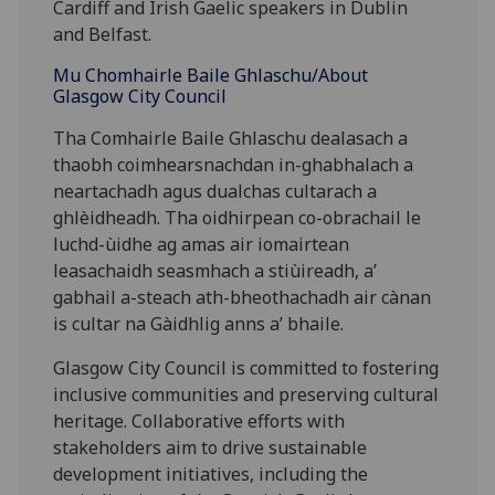
Cardiff and Irish Gaelic speakers in Dublin
and Belfast.
Mu Chomhairle Baile Ghlaschu/About
Glasgow City Council
Tha Comhairle Baile Ghlaschu dealasach a
thaobh coimhearsnachdan in-ghabhalach a
neartachadh agus dualchas cultarach a
ghlèidheadh. Tha oidhirpean co-obrachail le
luchd-ùidhe ag amas air iomairtean
leasachaidh seasmhach a stiùireadh, a’
gabhail a-steach ath-bheothachadh air cànan
is cultar na Gàidhlig anns a’ bhaile.
Glasgow City Council is committed to fostering
inclusive communities and preserving cultural
heritage. Collaborative efforts with
stakeholders aim to drive sustainable
development initiatives, including the