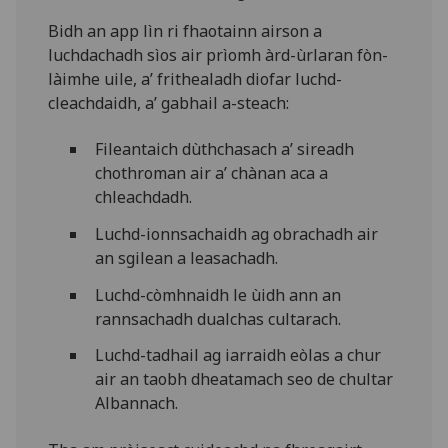
Bidh an app lìn ri fhaotainn airson a
luchdachadh sìos air prìomh àrd-ùrlaran fòn-
làimhe uile, a’ frithealadh diofar luchd-
cleachdaidh, a’ gabhail a-steach:
Fileantaich dùthchasach a’ sireadh
chothroman air a’ chànan aca a
chleachdadh.
Luchd-ionnsachaidh ag obrachadh air
an sgilean a leasachadh.
Luchd-còmhnaidh le ùidh ann an
rannsachadh dualchas cultarach.
Luchd-tadhail ag iarraidh eòlas a chur
air an taobh dheatamach seo de chultar
Albannach.