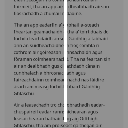
foirmeil, tha an app air a dhealbhadh airson
Personalised
fiosrachadh a chumail ri daoine.
advertising
Tha an app eadarlìn a’ gabhail a-steach
fheartan geamachaidh a tha a’ toirt duais do
I’m happy to
luchd-cleachdaidh airson Gàidhlig a labhairt
get
ann an suidheachaidhean fìor, còmhla ri
personalised
cothrom air goireasan ionnsachaidh agus
ads
fòraman coimhearsnachd. Tha na feartan sin
I do not
air an dealbhadh gus cleachdadh cànain
want
cunbhalach a bhrosnachadh agus
personalised
faireachdainn coimhearsnachd nas làidire
ads
àrach am measg luchd-labhairt Gàidhlig
save
Ghlaschu.
choices
Air a leasachadh tro cho-obrachadh eadar-
accept
all
chuspaireil eadar rannsaichearan agus
leasaichearan bathair-bog aig Oilthigh
Ghlaschu, tha am pròiseact ga thogail air