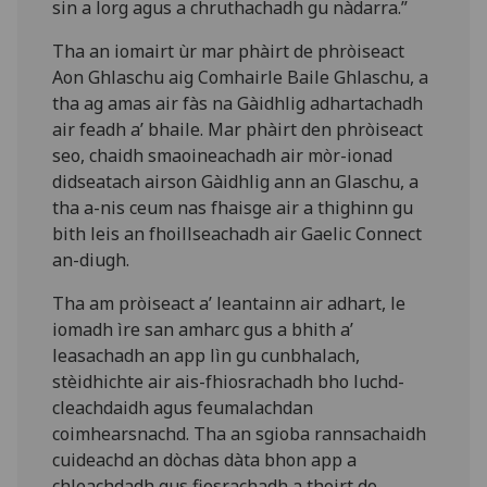
sin a lorg agus a chruthachadh gu nàdarra.”
Tha an iomairt ùr mar phàirt de phròiseact
Aon Ghlaschu aig Comhairle Baile Ghlaschu, a
tha ag amas air fàs na Gàidhlig adhartachadh
air feadh a’ bhaile. Mar phàirt den phròiseact
seo, chaidh smaoineachadh air mòr-ionad
didseatach airson Gàidhlig ann an Glaschu, a
tha a-nis ceum nas fhaisge air a thighinn gu
bith leis an fhoillseachadh air Gaelic Connect
an-diugh.
Tha am pròiseact a’ leantainn air adhart, le
iomadh ìre san amharc gus a bhith a’
leasachadh an app lìn gu cunbhalach,
stèidhichte air ais-fhiosrachadh bho luchd-
cleachdaidh agus feumalachdan
coimhearsnachd. Tha an sgioba rannsachaidh
cuideachd an dòchas dàta bhon app a
chleachdadh gus fiosrachadh a thoirt do