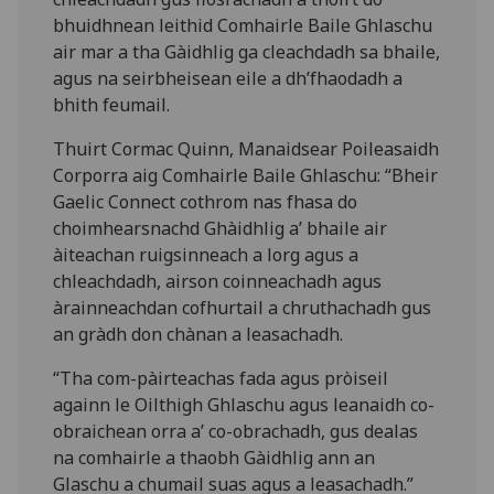
bhuidhnean leithid Comhairle Baile Ghlaschu
air mar a tha Gàidhlig ga cleachdadh sa bhaile,
agus na seirbheisean eile a dh’fhaodadh a
bhith feumail.
Thuirt Cormac Quinn, Manaidsear Poileasaidh
Corporra aig Comhairle Baile Ghlaschu: “Bheir
Gaelic Connect cothrom nas fhasa do
choimhearsnachd Ghàidhlig a’ bhaile air
àiteachan ruigsinneach a lorg agus a
chleachdadh, airson coinneachadh agus
àrainneachdan cofhurtail a chruthachadh gus
an gràdh don chànan a leasachadh.
“Tha com-pàirteachas fada agus pròiseil
againn le Oilthigh Ghlaschu agus leanaidh co-
obraichean orra a’ co-obrachadh, gus dealas
na comhairle a thaobh Gàidhlig ann an
Glaschu a chumail suas agus a leasachadh.”