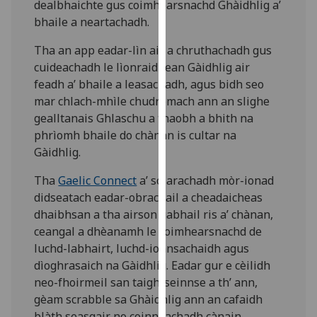
dealbhaichte gus coimhearsnachd Ghàidhlig a’
our
bhaile a neartachadh.
privacy
policy
Tha an app eadar-lìn air a chruthachadh gus
page
.
cuideachadh le lìonraidhean Gàidhlig air
feadh a’ bhaile a leasachadh, agus bidh seo
Analytics
mar chlach-mhìle chudromach ann an slighe
gealltanais Ghlaschu a thaobh a bhith na
I'm
phrìomh bhaile do chànan is cultar na
happy
Gàidhlig.
with
analytics
Tha
Gaelic Connect
a’ solarachadh mòr-ionad
data
didseatach eadar-obrachail a cheadaicheas
being
dhaibhsan a tha airson gabhail ris a’ chànan,
recorded
ceangal a dhèanamh le coimhearsnachd de
I do not
luchd-labhairt, luchd-ionnsachaidh agus
want
dìoghrasaich na Gàidhlig. Eadar gur e cèilidh
analytics
neo-fhoirmeil san taigh-seinnse a th’ ann,
data
gèam scrabble sa Ghàidhlig ann an cafaidh
recorded
blàth seasgair no coinneachadh cànain