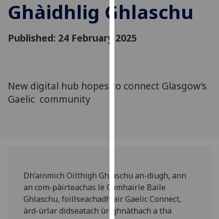
Ghàidhlig Ghlaschu
for
personalised
advertising
Published: 24 February 2025
via
third
parties.
You
New digital hub hopes to connect Glasgow’s
can
Gaelic community
find
out
more
about
cookies
and
how
Dh’ainmich Oilthigh Ghlaschu an-diugh, ann
we
an com-pàirteachas le Comhairle Baile
use
Ghlaschu, foillseachadh air Gaelic Connect,
them
àrd-ùrlar didseatach ùr-ghnàthach a tha
on