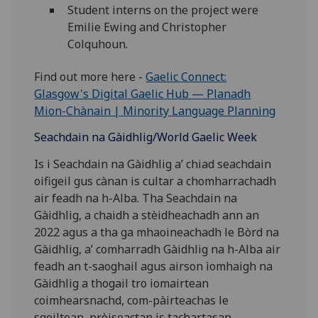
Student interns on the project were
Emilie Ewing and Christopher
Colquhoun.
Find out more here -
Gaelic Connect:
Glasgow's Digital Gaelic Hub — Planadh
Mion-Chànain | Minority Language Planning
Seachdain na Gàidhlig/World Gaelic Week
Is i Seachdain na Gàidhlig a’ chiad seachdain
oifigeil gus cànan is cultar a chomharrachadh
air feadh na h-Alba. Tha Seachdain na
Gàidhlig, a chaidh a stèidheachadh ann an
2022 agus a tha ga mhaoineachadh le Bòrd na
Gàidhlig, a’ comharradh Gàidhlig na h-Alba air
feadh an t-saoghail agus airson ìomhaigh na
Gàidhlig a thogail tro iomairtean
coimhearsnachd, com-pàirteachas le
sgoiltean, pròiseactan is tachartasan.