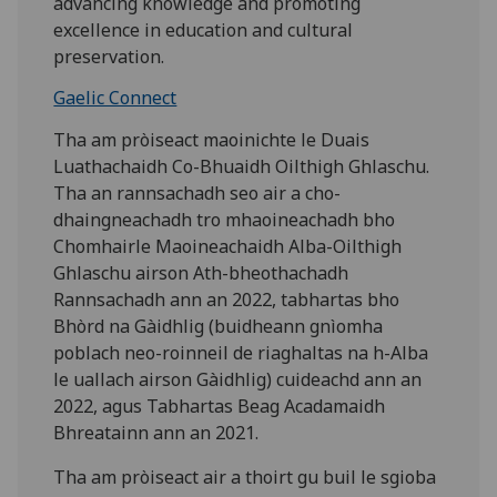
advancing knowledge and promoting
excellence in education and cultural
preservation.
Gaelic Connect
Tha am pròiseact maoinichte le Duais
Luathachaidh Co-Bhuaidh Oilthigh Ghlaschu.
Tha an rannsachadh seo air a cho-
dhaingneachadh tro mhaoineachadh bho
Chomhairle Maoineachaidh Alba-Oilthigh
Ghlaschu airson Ath-bheothachadh
Rannsachadh ann an 2022, tabhartas bho
Bhòrd na Gàidhlig (buidheann gnìomha
poblach neo-roinneil de riaghaltas na h-Alba
le uallach airson Gàidhlig) cuideachd ann an
2022, agus Tabhartas Beag Acadamaidh
Bhreatainn ann an 2021.
Tha am pròiseact air a thoirt gu buil le sgioba