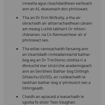
innealta agus cleachdaidhean earbsach
ann an AI, deatamach don phròiseact.
Tha an Dr Erin McNulty, a tha air
obrachadh air atharrachaidhean cànain
am measg Luchd-labhairt Ùr mhion-
chànanan, na Co-Rannsaichear air a’
phròiseact seo.
Tha eòlas rannsachaidh farsaing ann
an cleachdadh innleadaireachd bathar-
bog aig an Dr Tim Storer, còmhla ri a
dhreuchd mar stiùiriche acadaimigeach
ann an Seirbheis Bathar-bog Oilthigh
Ghlaschu (GUSS), air cuideachadh le
taobhan bathar-bog a’ phròsieict seo a
lìbhrigeadh.
Chaidh an aplacaid a leasachadh le
sgioba fo stiùir Tess Vaughan.