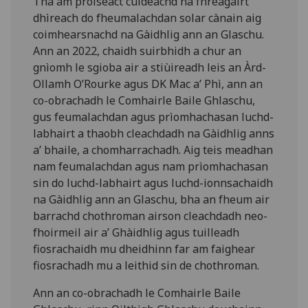
Tha am pròiseact cuideachd na fhreagairt
dhìreach do fheumalachdan solar cànain aig
coimhearsnachd na Gàidhlig ann an Glaschu.
Ann an 2022, chaidh suirbhidh a chur an
gnìomh le sgioba air a stiùireadh leis an Àrd-
Ollamh O’Rourke agus DK Mac a’ Phì, ann an
co-obrachadh le Comhairle Baile Ghlaschu,
gus feumalachdan agus prìomhachasan luchd-
labhairt a thaobh cleachdadh na Gàidhlig anns
a’ bhaile, a chomharrachadh. Aig teis meadhan
nam feumalachdan agus nam prìomhachasan
sin do luchd-labhairt agus luchd-ionnsachaidh
na Gàidhlig ann an Glaschu, bha an fheum air
barrachd chothroman airson cleachdadh neo-
fhoirmeil air a’ Ghàidhlig agus tuilleadh
fiosrachaidh mu dheidhinn far am faighear
fiosrachadh mu a leithid sin de chothroman.
Ann an co-obrachadh le Comhairle Baile