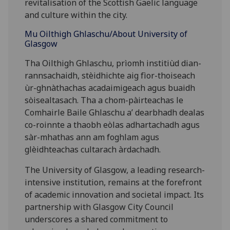
revitalisation of the Scottish Gaelic language
and culture within the city.
Mu Oilthigh Ghlaschu/About University of
Glasgow
Tha Oilthigh Ghlaschu, prìomh institiùd dian-
rannsachaidh, stèidhichte aig fìor-thoiseach
ùr-ghnàthachas acadaimigeach agus buaidh
sòisealtasach. Tha a chom-pàirteachas le
Comhairle Baile Ghlaschu a’ dearbhadh dealas
co-roinnte a thaobh eòlas adhartachadh agus
sàr-mhathas ann am foghlam agus
glèidhteachas cultarach àrdachadh.
The University of Glasgow, a leading research-
intensive institution, remains at the forefront
of academic innovation and societal impact. Its
partnership with Glasgow City Council
underscores a shared commitment to