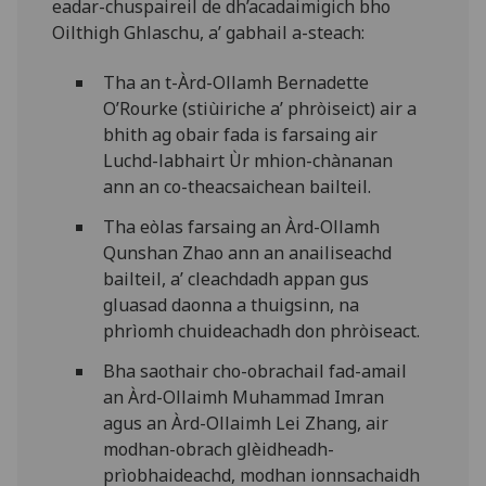
eadar-chuspaireil de dh’acadaimigich bho
Oilthigh Ghlaschu, a’ gabhail a-steach:
Tha an t-Àrd-Ollamh Bernadette
O’Rourke (stiùiriche a’ phròiseict) air a
bhith ag obair fada is farsaing air
Luchd-labhairt Ùr mhion-chànanan
ann an co-theacsaichean bailteil.
Tha eòlas farsaing an Àrd-Ollamh
Qunshan Zhao ann an anailiseachd
bailteil, a’ cleachdadh appan gus
gluasad daonna a thuigsinn, na
phrìomh chuideachadh don phròiseact.
Bha saothair cho-obrachail fad-amail
an Àrd-Ollaimh Muhammad Imran
agus an Àrd-Ollaimh Lei Zhang, air
modhan-obrach glèidheadh-
prìobhaideachd, modhan ionnsachaidh