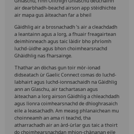
Ghlaschu, rinn Oilthigh Ghlaschu deuchainn
air dearbhadh-beachd airson app stèidhichte
air mapa gus àiteachan far a bheil
Gàidhlig air a brosnachadh ’s air a cleachdadh
a leantainn agus a lorg, a fhuair freagairtean
deimhinneach agus taic làidir bho phrìomh
luchd-ùidhe agus bhon choimhearsnachd
Ghàidhlig nas fharsainge.
Thathar an dòchas gun toir mòr-ionad
didseatach ùr Gaelic Connect comas do luchd-
labhairt agus luchd-ionnsachaidh na Gàidhlig
ann an Glaschu, air tachartasan agus
àiteachan a lorg airson Gàidhlig a chleachdadh
agus lìonra coimhearsnachd de dhìoghrasaich
eile a leasachadh. Am measg phlanaichean mu
choinneamh an ama ri teachd, tha
atharrachadh air an àrd-ùrlar gus taic a thoirt
do choimhearsnachdan mhion-chànanan eile