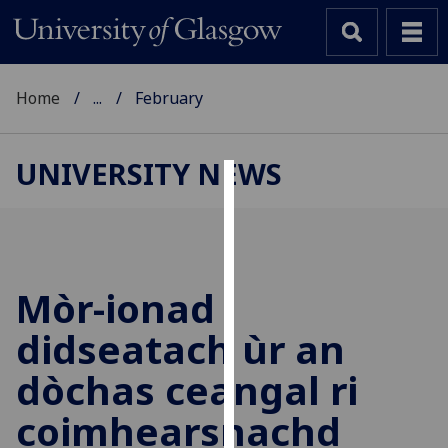
Home
...
February
UNIVERSITY NEWS
Cookies
We
use
cookies
Mòr-ionad
to
didseatach ùr an
improve
user
dòchas ceangal ri
experience
and
coimhearsnachd
allow